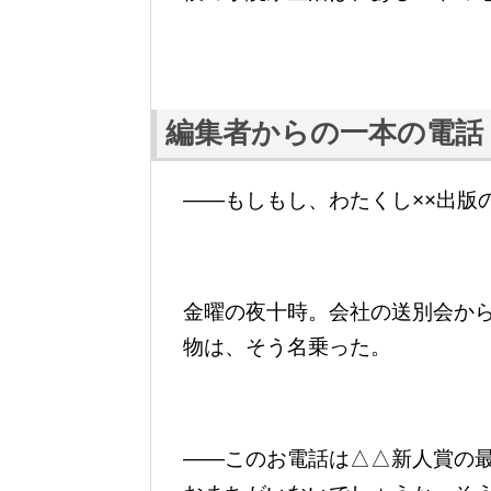
編集者からの一本の電話
――もしもし、わたくし××出版
金曜の夜十時。会社の送別会か
物は、そう名乗った。
――このお電話は△△新人賞の